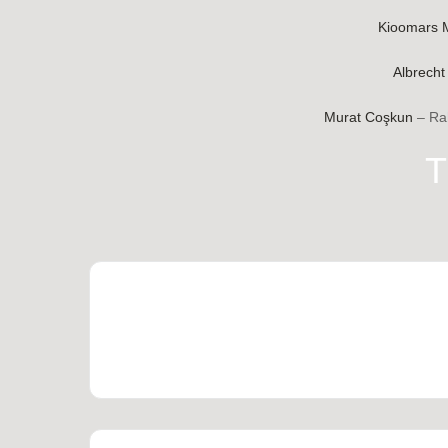
Kioomars 
Albrecht
Murat Co
ş
kun
– Ra
T