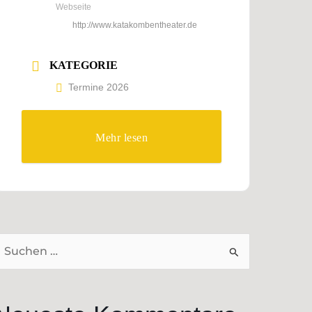
Webseite
http://www.katakombentheater.de
KATEGORIE
Termine 2026
Mehr lesen
uchen
ach: