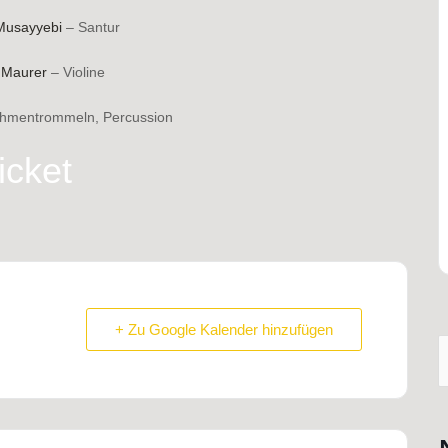
Musayyebi
– Santur
 Maurer
– Violine
hmentrommeln, Percussion
icket
+ Zu Google Kalender hinzufügen
S
n