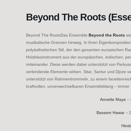
Zum
Inhalt
Beyond The Roots (Ess
springen
Beyond The RootsDas Ensemble
Beyond the Roots
wid
musikalische Grenzen hinweg. In ihren Eigenkomposition
polyästhetischen Stil, der den gesamten eurasischen Ra
Holzblasinstrument aus der europäischen, indischen, per
miteinander. Diese werden dabei unterstützt von Perkuss
verbindende Elemente wirken. Sitar, Santur und Djoze v
unterstützt von Rahmentrommeln, zu einem facettenreich
kraftvollen, unverwechselbaren Ensembleklang – immer
Annette Maye
– 
Bassem Hawar
– D
Hind