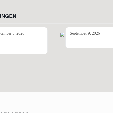
UNGEN
tember 5, 2026
September 9, 2026
o Musayyebi & Heuser
Metaxy (Berlin)
elsenkirchen)