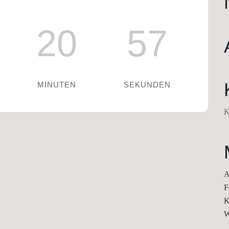
20
56
MINUTEN
SEKUNDEN
K
A
F
K
W