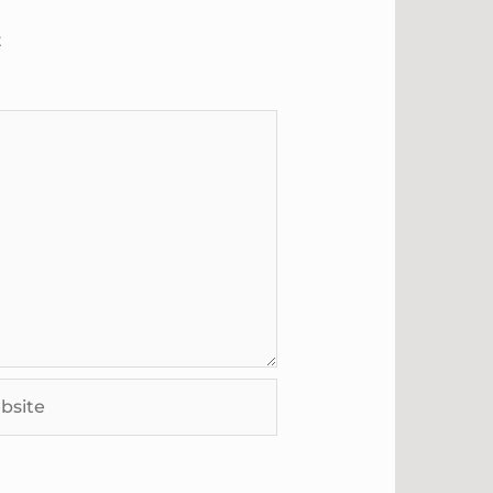
t
ite