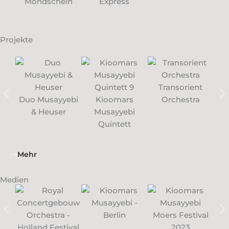
Mondschein
Express
Projekte
Transorient
Du
Duo Musayyebi
Kioomars
Orchestra
& Heuser
Musayyebi
Quintett
Mehr
Medien