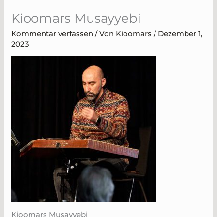
Zum
Kioomars Musayyebi
Inhalt
springen
Kommentar verfassen
/ Von
Kioomars
/
Dezember 1,
2023
Kioomars Musayyebi