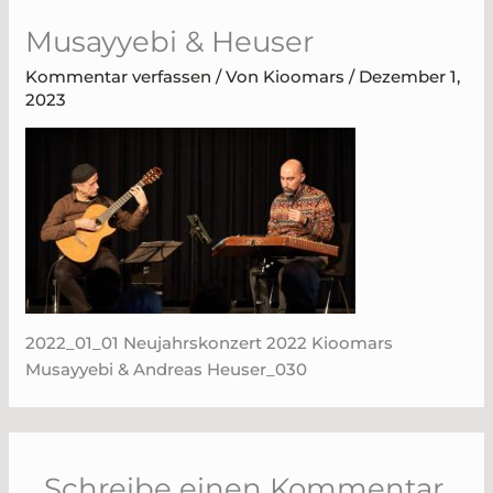
Zum
Musayyebi & Heuser
Inhalt
springen
Kommentar verfassen
/ Von
Kioomars
/
Dezember 1,
2023
2022_01_01 Neujahrskonzert 2022 Kioomars
Musayyebi & Andreas Heuser_030
Schreibe einen Kommentar