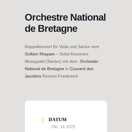
Zum
Inhalt
Orchestre National
springen
de Bretagne
Doppelkonzert für Viola und Santur vom
Golfam Khayam
– Solist Kioomars
Musayyebi (Santur) mit dem
Orchester
National de Bretagne
in
Couvent des
Jacobins
Rennes Frankreich
DATUM
Okt. 16 2025